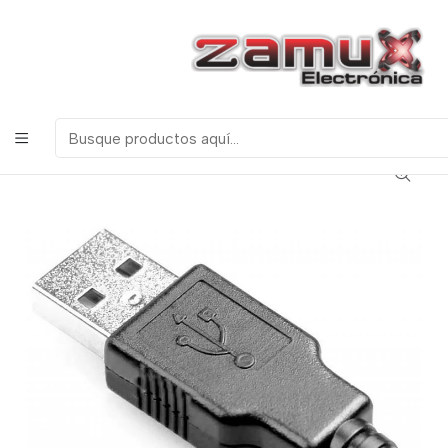
¡Bienvenidos a Zamux Electrónica!
COMPONENTES
ELECTRONICOS, ROBOTICA & TECNOLOGIA
Inicio
Productos
Miscelanea
Conectores
CONECTOR USB MACHO AEREO