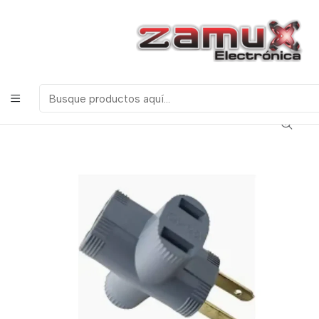
¡Bienvenidos a Zamux Electrónica!
COMPONENTES
ELECTRONICOS, ROBOTICA & TECNOLOGIA
Inicio
Productos
Herramientas
CONVERTIDOR T ELECTRICA