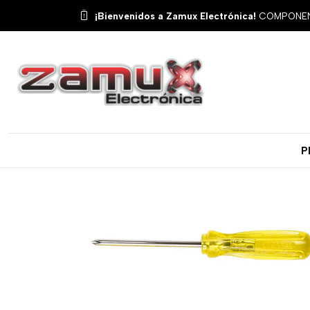
Inicio
Productos
Herrami
¡Bienvenidos a Zamux Electrónica!
COMPONENT
P