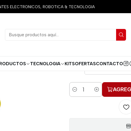
entas
Destornilladores y otros
DESTORNILLADOR PERILLERO D
ES ELECTRONICOS, ROBOTICA & TECNOLOGIA
DESTORNILL
O 
DES
RODUCTOS
TECNOLOGIA
KITS
OFERTAS
CONTACTO
DESTORNILLADOR
AGREG
Cantidad