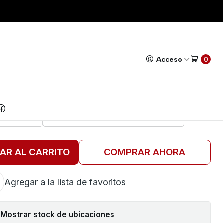
E PALA O ESTRELLA 13CM
Todos nuestros productos cuentan con GARANTÍA!
Leer má
|
ADOR PERILLERO DE PALA
Acceso
0
ESTRELLA 13CM
TORNILLADOR DE PALA O ESTRELLA
 DE PALA
DESTORNILLADOR DE ESTRELLA
AR AL CARRITO
COMPRAR AHORA
Agregar a la lista de favoritos
Mostrar stock de ubicaciones