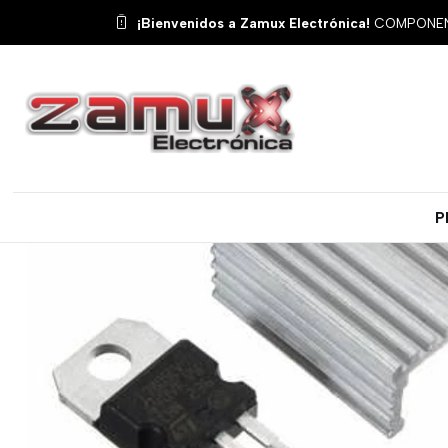
Inicio
Productos
Semicondu
¡Bienvenidos a Zamux Electrónica!
COMPONENT
P