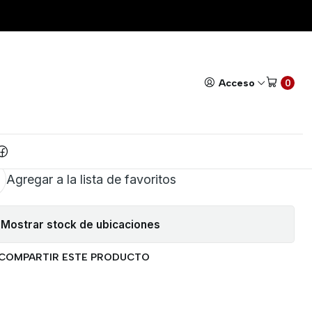
sistor con encapsulado TO-220
Todos nuestros productos cuentan con GARANTÍA!
Leer má
|
de Aluminio Estandar para
Acceso
0
 con encapsulado TO-220
AR AL CARRITO
COMPRAR AHORA
Agregar a la lista de favoritos
Mostrar stock de ubicaciones
COMPARTIR ESTE PRODUCTO