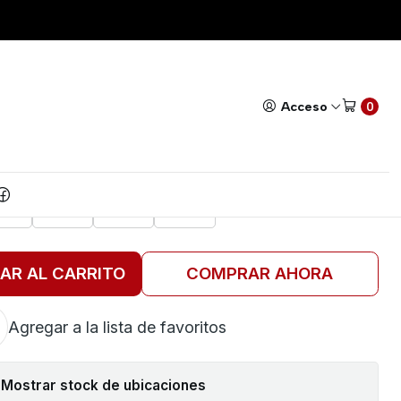
 ESTANDAR
Todos nuestros productos cuentan con GARANTÍA!
Leer má
|
E AUTOMOTRIZ CARRO
Acceso
0
MAÑO ESTANDAR
VALOR
5A
20A
25A
30A
AR AL CARRITO
COMPRAR AHORA
Agregar a la lista de favoritos
Mostrar stock de ubicaciones