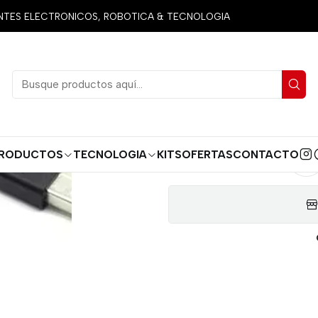
Inicio
Productos
Herramientas
HUB 4 PUERTOS USB 2.0
ES ELECTRONICOS, ROBOTICA & TECNOLOGIA
HUB 4
AGREG
Cantidad
RODUCTOS
TECNOLOGIA
KITS
OFERTAS
CONTACTO