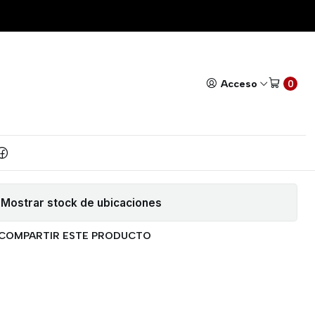
Todos nuestros productos cuentan con GARANTÍA!
Leer má
|
 PUERTOS USB 2.0
Acceso
0
AR AL CARRITO
COMPRAR AHORA
Agregar a la lista de favoritos
Mostrar stock de ubicaciones
COMPARTIR ESTE PRODUCTO