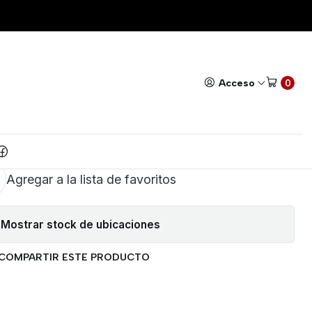
DOR ULTRASONICO
Todos nuestros productos cuentan con GARANTÍA!
Leer má
|
ULO HUMIDIFICADOR -
Acceso
0
ADOR ULTRASONICO
AR AL CARRITO
COMPRAR AHORA
Agregar a la lista de favoritos
Mostrar stock de ubicaciones
COMPARTIR ESTE PRODUCTO