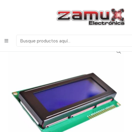
¡Bienvenidos a Zamux Electrónica!
COMPONENTES
ELECTRONICOS, ROBOTICA & TECNOLOGIA
Inicio
Productos
Leds y Visualización
Lcd
PANTALLA LCD 20X4