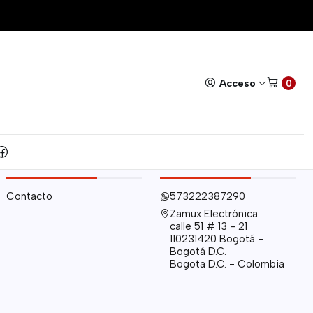
Todos nuestros productos cuentan con GARANTÍA!
Leer má
Acceso
0
INFORMACIÓN
CONTÁCTANOS
Contacto
573222387290
Zamux Electrónica
calle 51 # 13 - 21
110231420 Bogotá -
Bogotá D.C.
Bogota D.C. - Colombia