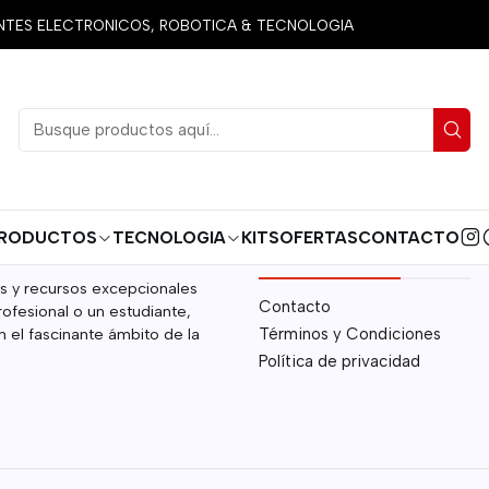
Inicio
Politica de reembolso
ES ELECTRONICOS, ROBOTICA & TECNOLOGIA
RODUCTOS
TECNOLOGIA
KITS
OFERTAS
CONTACTO
CATEGORÍAS
s y recursos excepcionales
Contacto
rofesional o un estudiante,
 el fascinante ámbito de la
Términos y Condiciones
Política de privacidad