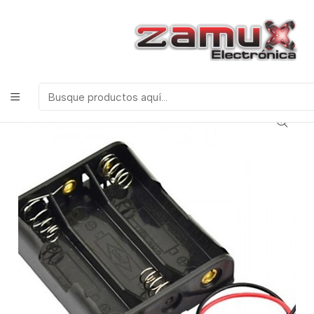
¡Bienvenidos a Zamux Electrónica!
COMPONENTES
ELECTRONICOS, ROBOTICA & TECNOLOGIA
Inicio
Productos
Miscelanea
Portapilas
PORTAPILA 3 PILAS AA