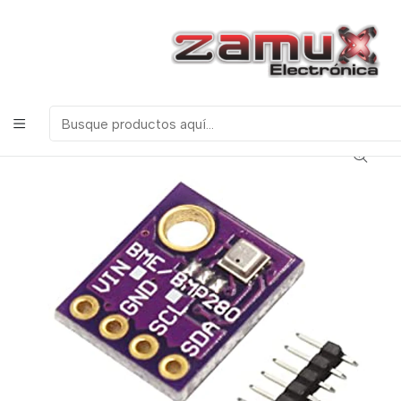
¡Bienvenidos a Zamux Electrónica!
COMPONENTES
ELECTRONICOS, ROBOTICA & TECNOLOGIA
Inicio
Productos
Arduino
Sensores
SENSOR DE PRESION BMP280