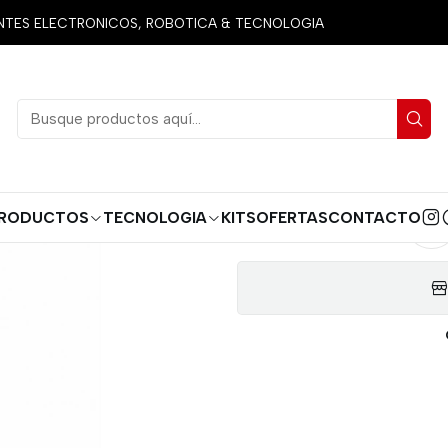
o
Productos
Miscelanea
Varios
SEPARADOR HEXAGONAL 
ES ELECTRONICOS, ROBOTICA & TECNOLOGIA
SEPARAD
AGREG
Cantidad
RODUCTOS
TECNOLOGIA
KITS
OFERTAS
CONTACTO