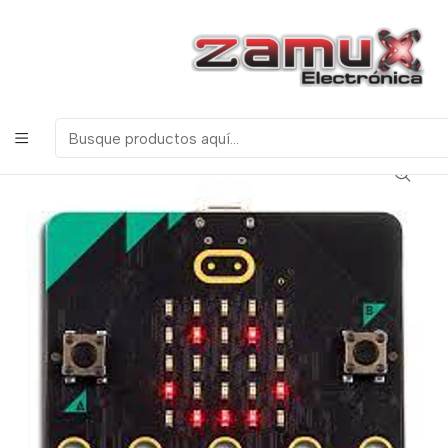
¡Bienvenidos a Zamux Electrónica!
COMPONENTES
ELECTRONICOS, ROBOTICA & TECNOLOGIA
Inicio
Productos
Arduino
Módulos
TARJETA PROGRAMABLE MICROBIT V2