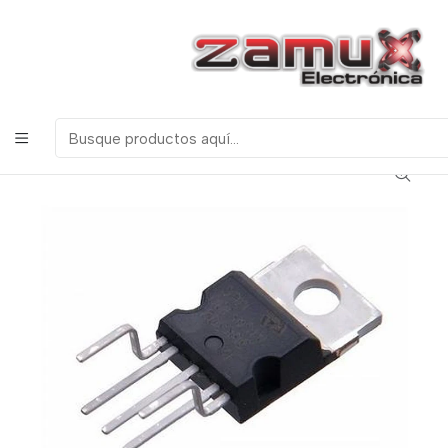
¡Bienvenidos a Zamux Electrónica!
COMPONENTES
ELECTRONICOS, ROBOTICA & TECNOLOGIA
Inicio
Productos
Semiconductores
Transistores
TDA2030 AMPLIFICADOR DE AUDIO 15W