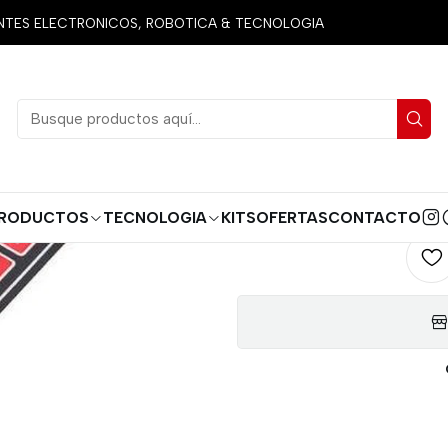
tos
Herramientas
TECLADO MATRICIAL MEMBRANA 4X4 AU
ES ELECTRONICOS, ROBOTICA & TECNOLOGIA
TECLADO 
4X4
AGREG
Cantidad
RODUCTOS
TECNOLOGIA
KITS
OFERTAS
CONTACTO