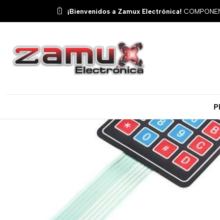
Inicio
Produc
¡Bienvenidos a Zamux Electrónica!
COMPONENT
P