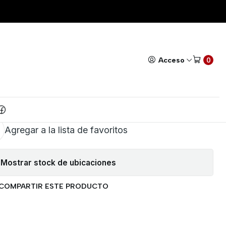
TO ADHESIVO
Todos nuestros productos cuentan con GARANTÍA!
Leer má
|
MATRICIAL MEMBRANA
Acceso
0
 AUTO ADHESIVO
AR AL CARRITO
COMPRAR AHORA
Agregar a la lista de favoritos
Mostrar stock de ubicaciones
COMPARTIR ESTE PRODUCTO