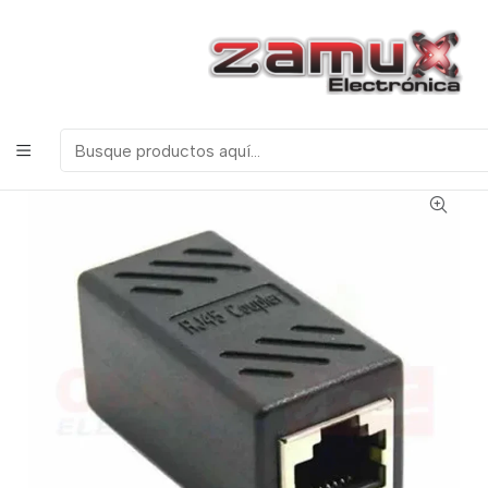
¡Bienvenidos a Zamux Electrónica!
COMPONENTES
ELECTRONICOS, ROBOTICA & TECNOLOGIA
Inicio
Productos
Miscelanea
Conectores
UNION PARA ACOPLAR DOS CABLES RJ45 (INTERNET-
LAN)