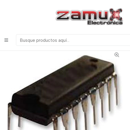
¡Bienvenidos a Zamux Electrónica!
COMPONENTES
ELECTRONICOS, ROBOTICA & TECNOLOGIA
Inicio
Productos
Semiconductores
Circuitos Integrados
Serie 74 TTL
74162 Contador Decada (De 0 a 9)