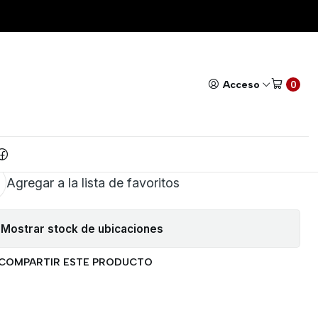
ORIGINAL
Todos nuestros productos cuentan con GARANTÍA!
Leer má
|
RA CASIO FX350ES PLUS
Acceso
0
ORIGINAL
AR AL CARRITO
COMPRAR AHORA
Agregar a la lista de favoritos
Mostrar stock de ubicaciones
COMPARTIR ESTE PRODUCTO