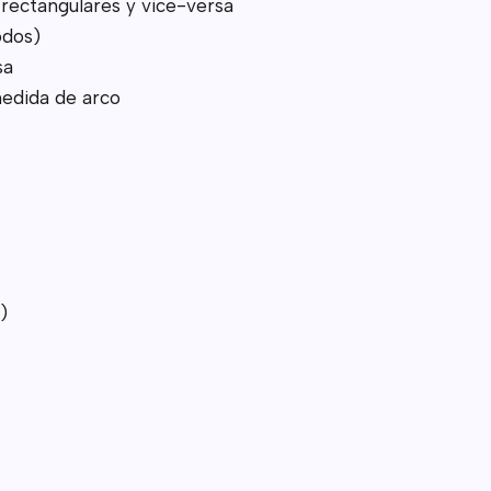
rectangulares y vice-versa
odos)
sa
medida de arco
)