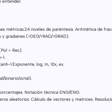
e entender.
nes métricas.24 niveles de paréntesis. Aritmética de frac
s y gradianes (>DEG/>RAD/>GRAD).
Pol ÷ Rec).
-1.
anh-1.Exponente, log, In, 10x, ex.
/binario/octal).
 porcentajes. Notación técnica ENG/ENG.
s aleatorios. Cálculo de vectores y matrices. Resolució