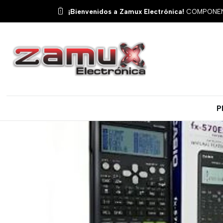
Inicio
T
¡Bienvenidos a Zamux Electrónica!
COMPONENT
P