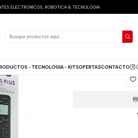
ecnologia
Calculadoras
CALCULADORA CASIO FX570 PLUS O
ES ELECTRONICOS, ROBOTICA & TECNOLOGIA
CALCULAD
AGREG
Cantidad
RODUCTOS
TECNOLOGIA
KITS
OFERTAS
CONTACTO