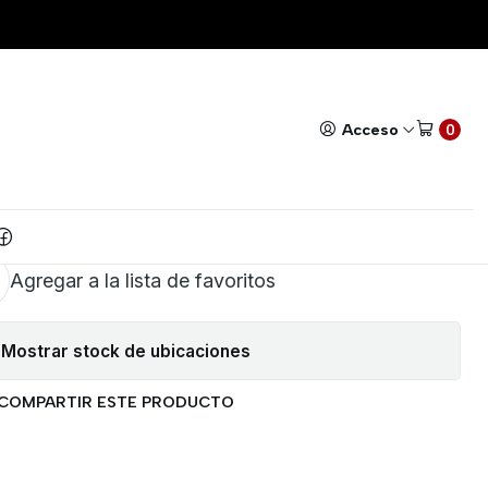
RIGINAL
Todos nuestros productos cuentan con GARANTÍA!
Leer má
|
ORA CASIO FX570 PLUS
Acceso
0
ORIGINAL
AR AL CARRITO
COMPRAR AHORA
Agregar a la lista de favoritos
Mostrar stock de ubicaciones
COMPARTIR ESTE PRODUCTO