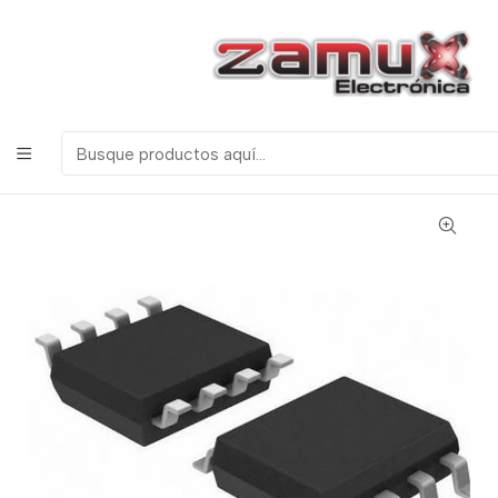
¡Bienvenidos a Zamux Electrónica!
COMPONENTES
ELECTRONICOS, ROBOTICA & TECNOLOGIA
Inicio
Productos
MONTAJE SUPERFICIAL
INTEGRADOS Y TRANSISTORES
AD620 MONTAJE SUPERFICIAL SMD AMPLIFICADOR DE
INSTRUMENTACION