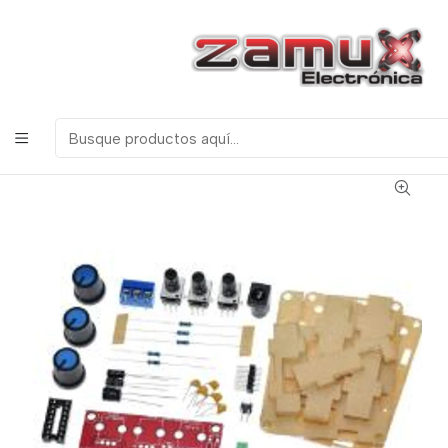
¡Bienvenidos a Zamux Electrónica!
COMPONENTES
ELECTRONICOS, ROBOTICA & TECNOLOGIA
Inicio
Kits
MODULO GENERADOR DE SEÑALES XR2206 CON CAJA
ACRILICA (KIT PARA ARMAR)