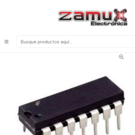
¡Bienvenidos a Zamux Electrónica!
COMPONENTES
ELECTRONICOS, ROBOTICA & TECNOLOGIA
Inicio
Productos
Semiconductores
Circuitos Integrados
Serie 74 TTL
74ls10 Compuerta Nand 3 Entradas