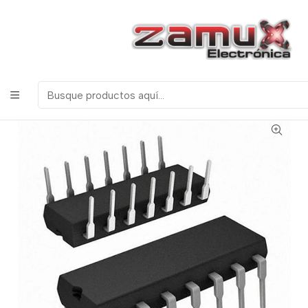
¡Bienvenidos a Zamux Electrónica!
COMPONENTES
ELECTRONICOS, ROBOTICA & TECNOLOGIA
Inicio
Productos
Semiconductores
Circuitos Integrados
Serie CD CMOS
Cd4071 compuerta Nor 2 Entradas