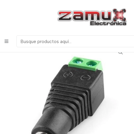
¡Bienvenidos a Zamux Electrónica!
COMPONENTES
ELECTRONICOS, ROBOTICA & TECNOLOGIA
Inicio
Productos
Miscelanea
Conectores
ADAPTADOR DE JACK DC HEMBRA A BORNERA