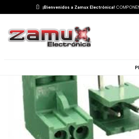
Inicio
Productos
Mis
¡Bienvenidos a Zamux Electrónica!
COMPONENT
P