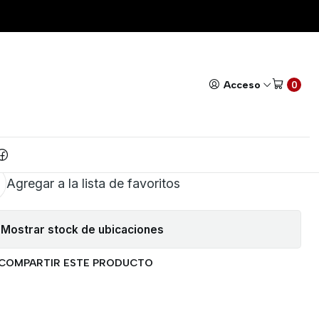
ABLE 5.08mm 2P EN L
Todos nuestros productos cuentan con GARANTÍA!
Leer má
|
L DE BLOQUE BORNERA
Acceso
0
BLE 5.08mm 2P EN L
AR AL CARRITO
COMPRAR AHORA
Agregar a la lista de favoritos
Mostrar stock de ubicaciones
COMPARTIR ESTE PRODUCTO