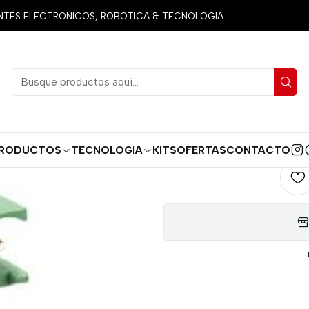
celanea
Conectores
TERMINAL DE BLOQUE BORNERA ENCHUF
ES ELECTRONICOS, ROBOTICA & TECNOLOGIA
TERMINA
ENCHUFA
AGREG
Cantidad
RODUCTOS
TECNOLOGIA
KITS
OFERTAS
CONTACTO