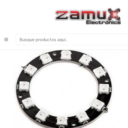
¡Bienvenidos a Zamux Electrónica!
COMPONENTES
ELECTRONICOS, ROBOTICA & TECNOLOGIA
Inicio
ANILLO LED RGB WS2812B NEOPIXEL 12BITS