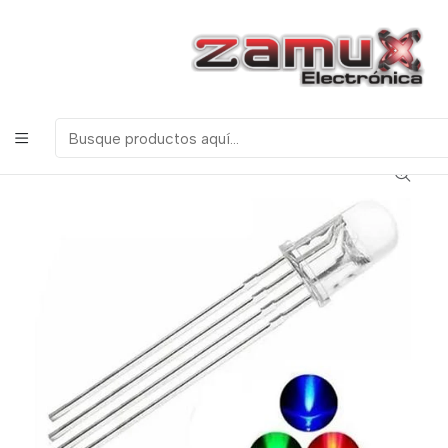
¡Bienvenidos a Zamux Electrónica!
COMPONENTES
ELECTRONICOS, ROBOTICA & TECNOLOGIA
Inicio
Productos
Leds y Visualización
Leds
LED RGB (ROJO, VERDE,AZUL) ANODO COMUN 5MM