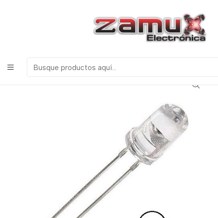
¡Bienvenidos a Zamux Electrónica!
COMPONENTES
ELECTRONICOS, ROBOTICA & TECNOLOGIA
Inicio
Productos
Leds y Visualización
Leds
DIODO LED DE CHORRO 5mm BLANCO 10 UNIDADES