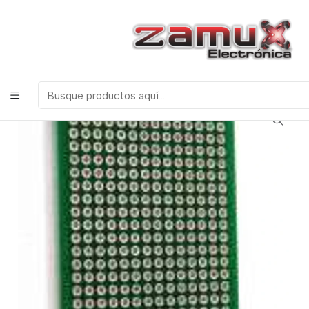
¡Bienvenidos a Zamux Electrónica!
COMPONENTES
ELECTRONICOS, ROBOTICA & TECNOLOGIA
Inicio
Productos
Miscelanea
Baquelas
BAQUELA DOBLE CARA VERDE 5CM X 7CM