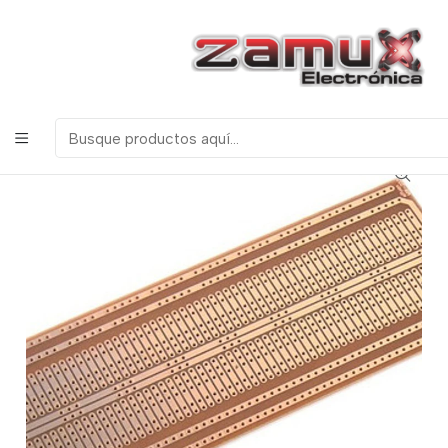
¡Bienvenidos a Zamux Electrónica!
COMPONENTES
ELECTRONICOS, ROBOTICA & TECNOLOGIA
Inicio
Productos
Miscelanea
Baquelas
Baquela Universal tipo Protoboard