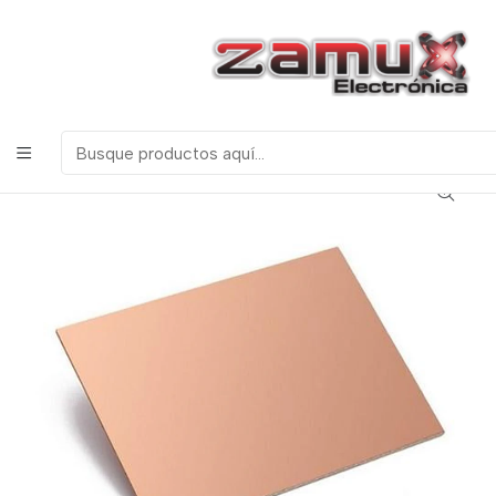
¡Bienvenidos a Zamux Electrónica!
COMPONENTES
ELECTRONICOS, ROBOTICA & TECNOLOGIA
Inicio
Productos
Miscelanea
Baquelas
Baquela Virgen lisa 10x15cm