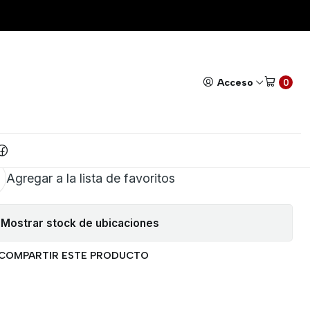
12V
Todos nuestros productos cuentan con GARANTÍA!
Leer má
|
AGUA DISPERSORA 5V A
Acceso
0
12V
AR AL CARRITO
COMPRAR AHORA
Agregar a la lista de favoritos
Mostrar stock de ubicaciones
COMPARTIR ESTE PRODUCTO