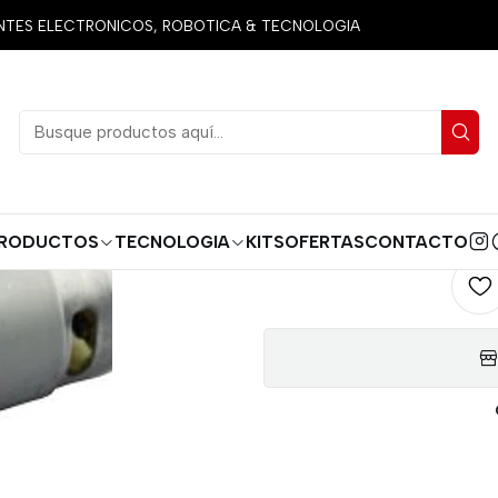
cio
Productos
Robotica
BOMBA DE AGUA DISPERSORA 5V A 
ES ELECTRONICOS, ROBOTICA & TECNOLOGIA
BOMBA DE 
AGREG
Cantidad
RODUCTOS
TECNOLOGIA
KITS
OFERTAS
CONTACTO