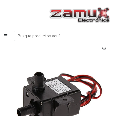
¡Bienvenidos a Zamux Electrónica!
COMPONENTES
ELECTRONICOS, ROBOTICA & TECNOLOGIA
Inicio
Productos
Robotica
BOMBA DE AGUA SUMERGIBLE AD20P-1230C 110 -120
AC 200L/H