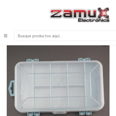
¡Bienvenidos a Zamux Electrónica!
COMPONENTES
ELECTRONICOS, ROBOTICA & TECNOLOGIA
Inicio
Productos
Miscelanea
Cajas Organizadoras
CAJA ORGANIZADORA DOBLE CARA