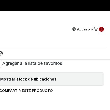
NECTOR DB25
Todos nuestros productos cuentan con GARANTÍA!
Leer má
|
SA PLÁSTICA PARA
Acceso
0
ONECTOR DB25
AR AL CARRITO
COMPRAR AHORA
Agregar a la lista de favoritos
Mostrar stock de ubicaciones
COMPARTIR ESTE PRODUCTO