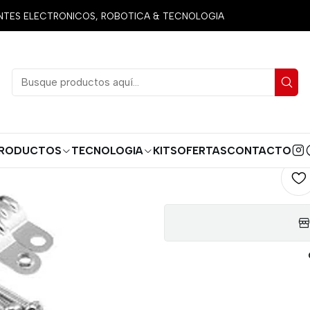
ctos
Miscelanea
Conectores
CARCASA PLÁSTICA PARA CO
ES ELECTRONICOS, ROBOTICA & TECNOLOGIA
CARCA
C
AGREG
Cantidad
RODUCTOS
TECNOLOGIA
KITS
OFERTAS
CONTACTO