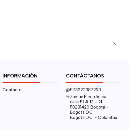
INFORMACIÓN
CONTÁCTANOS
Contacto
573222387290
Zamux Electrónica
calle 51 # 13 - 21
110231420 Bogotá -
Bogotá D.C.
Bogota D.C. - Colombia