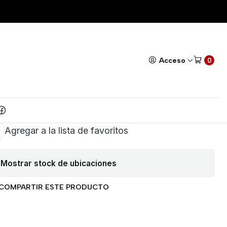
Todos nuestros productos cuentan con GARANTÍA!
Leer má
|
DE CAUCHO CON POLO A
Acceso
0
TIERRA 15AMP
AR AL CARRITO
COMPRAR AHORA
Agregar a la lista de favoritos
Mostrar stock de ubicaciones
COMPARTIR ESTE PRODUCTO