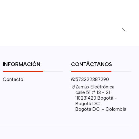
INFORMACIÓN
CONTÁCTANOS
Contacto
573222387290
Zamux Electrónica
calle 51 # 13 - 21
110231420 Bogotá -
Bogotá D.C.
Bogota D.C. - Colombia