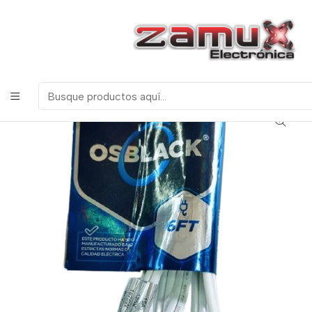
¡Bienvenidos a Zamux Electrónica!
COMPONENTES
ELECTRONICOS, ROBOTICA & TECNOLOGIA
Inicio
Productos
Miscelanea
Varios
EXTENSION 6FT 1.82MT