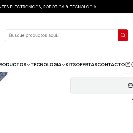
ncias y Condensadores
Condensadores
Electrolíticos
Condensa
ES ELECTRONICOS, ROBOTICA & TECNOLOGIA
Condensado
AGREG
Cantidad
RODUCTOS
TECNOLOGIA
KITS
OFERTAS
CONTACTO