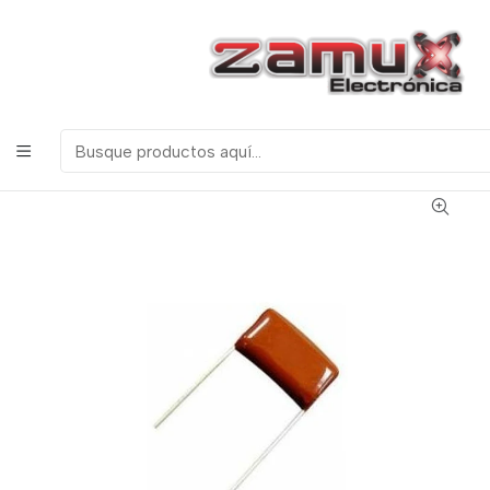
¡Bienvenidos a Zamux Electrónica!
COMPONENTES
ELECTRONICOS, ROBOTICA & TECNOLOGIA
Inicio
Productos
Resistencias y Condensadores
Condensadores
Poliester
Condensador Poliester 10nf 400v