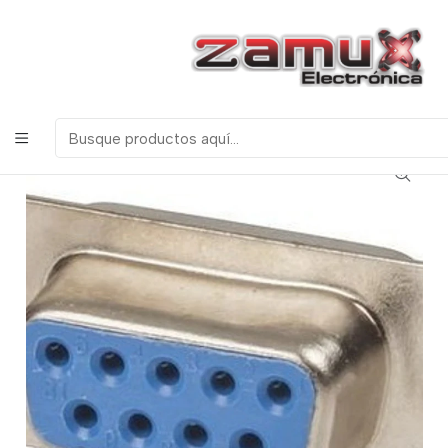
¡Bienvenidos a Zamux Electrónica!
COMPONENTES
ELECTRONICOS, ROBOTICA & TECNOLOGIA
Inicio
Productos
Miscelanea
Conectores
Otros
Conector DB9 Hembra