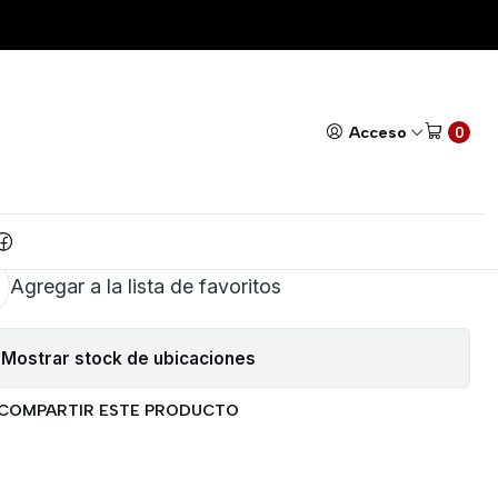
ISTENCIA 110V
Todos nuestros productos cuentan con GARANTÍA!
Leer má
|
 CALENTADOR DE AGUA
Acceso
0
SISTENCIA 110V
AR AL CARRITO
COMPRAR AHORA
Agregar a la lista de favoritos
Mostrar stock de ubicaciones
COMPARTIR ESTE PRODUCTO