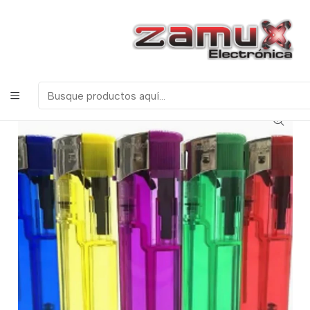
¡Bienvenidos a Zamux Electrónica!
COMPONENTES
ELECTRONICOS, ROBOTICA & TECNOLOGIA
Inicio
Productos
Miscelanea
ENCENDEDOR BRICKET X 1 UNIDAD