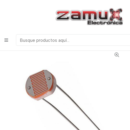
¡Bienvenidos a Zamux Electrónica!
COMPONENTES
ELECTRONICOS, ROBOTICA & TECNOLOGIA
Inicio
Productos
Semiconductores
Sensores Analógicos
FOTORESISTENCIA MEDIANA LDR 7MM