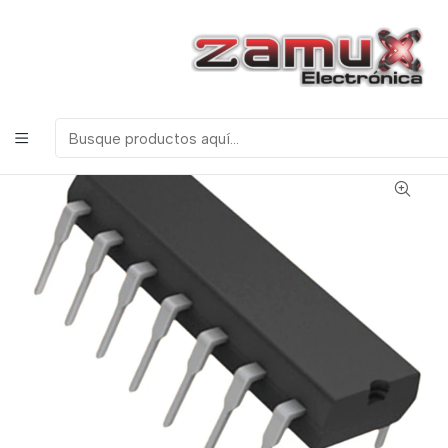
¡Bienvenidos a Zamux Electrónica!
COMPONENTES
ELECTRONICOS, ROBOTICA & TECNOLOGIA
Inicio
Productos
Semiconductores
Circuitos Integrados
HT9170 RECEPTOR DE TONOS DTMF