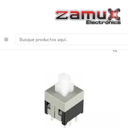
¡Bienvenidos a Zamux Electrónica!
COMPONENTES
ELECTRONICOS, ROBOTICA & TECNOLOGIA
Inicio
Productos
Discretos
Pulsadores e Interruptores
INTERRUPTOR SWITCH 6 PINES