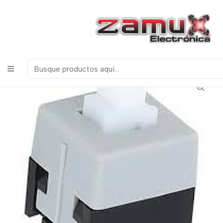
¡Bienvenidos a Zamux Electrónica!
COMPONENTES
ELECTRONICOS, ROBOTICA & TECNOLOGIA
Inicio
Productos
Discretos
Pulsadores e Interruptores
PULSADOR 6 PINES BLANCO O AZUL