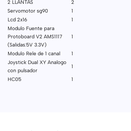
2 LLANTAS
2
Servomotor sg90
1
Lcd 2x16
1
Modulo Fuente para
Protoboard V2 AMS1117
1
(Salidas:5V 3.3V)
Modulo Rele de 1 canal
1
Joystick Dual XY Analogo
1
con pulsador
HC05
1