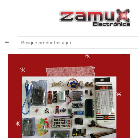
¡Bienvenidos a Zamux Electrónica!
COMPONENTES
ELECTRONICOS, ROBOTICA & TECNOLOGIA
Inicio
Productos
Arduino
KIT AVANZADO DE ARDUINO 139 PIEZAS