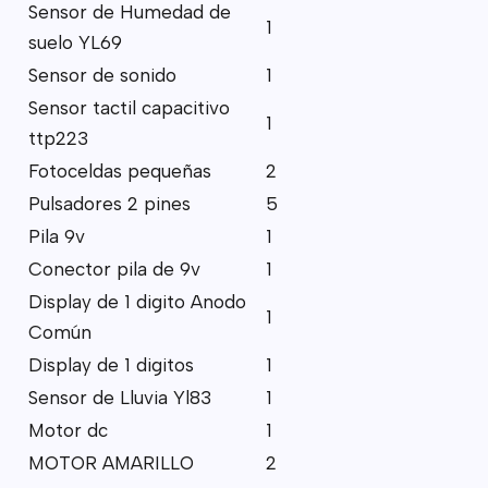
Sensor de Humedad de
1
suelo YL69
Sensor de sonido
1
Sensor tactil capacitivo
1
ttp223
Fotoceldas pequeñas
2
Pulsadores 2 pines
5
Pila 9v
1
Conector pila de 9v
1
Display de 1 digito Anodo
1
Común
Display de 1 digitos
1
Sensor de Lluvia Yl83
1
Motor dc
1
MOTOR AMARILLO
2