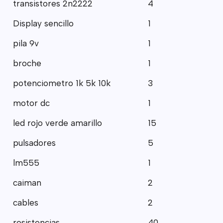
transistores 2n2222
4
Display sencillo
1
pila 9v
1
broche
1
potenciometro 1k 5k 10k
3
motor dc
1
led rojo verde amarillo
15
pulsadores
5
lm555
1
caiman
2
cables
2
resistencias
40