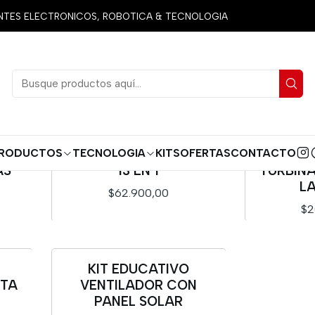
Inicio
Kits
5 REGALOS
ES ELECTRONICOS, ROBOTICA & TECNOLOGIA
RODUCTOS
TECNOLOGIA
KITS
OFERTAS
CONTACTO
E
KIT ROBOT EDUCATIVO
KIT ROB
AS
13 EN 1
TURBIN
L
$62.900,00
$2
Cantidad
Cantidad
KIT EDUCATIVO
Nuevo
RTA
VENTILADOR CON
PANEL SOLAR