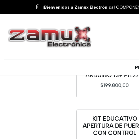
¡Bienvenidos a Zamux Electrónica!
COMPONENT
5 REGALOS
P
KIT AVANZADO D
ARDUINO 139 PIEZ
$199.800,00
Cantidad
KIT EDUCATIVO
Nuevo
APERTURA DE PUE
CON CONTROL