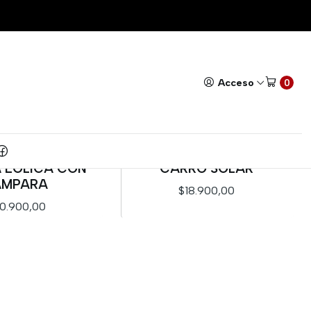
Todos nuestros productos cuentan con GARANTÍA!
Leer má
Acceso
0
OT EDUCATIVO
KIT ROBOT EDUCATIVO
A EOLICA CON
CARRO SOLAR
AMPARA
$18.900,00
0.900,00
Cantidad