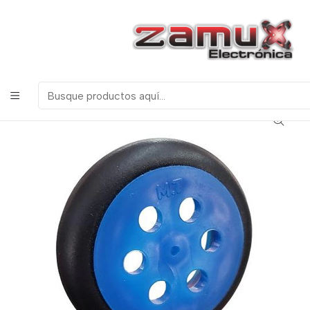
¡Bienvenidos a Zamux Electrónica!
COMPONENTES
ELECTRONICOS, ROBOTICA & TECNOLOGIA
Inicio
Productos
Robotica
Llantas
Llanta en Goma 63 mm x 18 mm